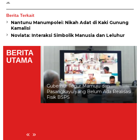
Berita Terkait
Nantunu Manumpolei: Nikah Adat di Kaki Gunung
Kamalisi
Noviata: Interaksi Simbolik Manusia dan Leluhur
BERITA
UTAMA
Gubernur Tegur Mamuju dan
a Bayi Kembar 4
Pasangkayu yang Belum Ada Realisasi
 Lancar
Fisik BSPS
«
»