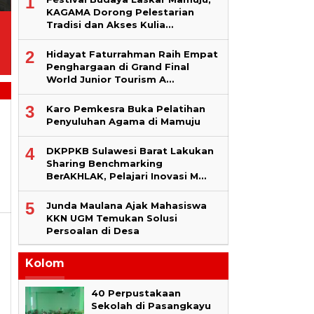
1
KAGAMA Dorong Pelestarian
Tradisi dan Akses Kulia…
Gubernur Tegur Mamuju dan
Green Editor Forum Soroti
Pasangkayu yang Belum
Minimnya Pemberitaan RU
2
Hidayat Faturrahman Raih Empat
Ada Realisasi Fisik BSPS
Masyarakat Adat
Penghargaan di Grand Final
World Junior Tourism A…
3
Karo Pemkesra Buka Pelatihan
Penyuluhan Agama di Mamuju
4
DKPPKB Sulawesi Barat Lakukan
Sharing Benchmarking
BerAKHLAK, Pelajari Inovasi M…
5
Junda Maulana Ajak Mahasiswa
KKN UGM Temukan Solusi
Persoalan di Desa
Kolom
40 Perpustakaan
Sekolah di Pasangkayu