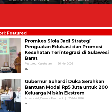
ri: Featured
Promkes Siola Jadi Strategi
Penguatan Edukasi dan Promosi
Kesehatan Terintegrasi di Sulawesi
Barat
Oleh
Featured
,
Kesehatan
|
26 Mei 2026
Celebes
Gubernur Suhardi Duka Serahkan
Bantuan Modal Rp5 Juta untuk 200
Keluarga Miskin Ekstrem
Oleh
Advertorial
,
Daerah
,
Featured
|
25 Mei 2026
Celebes