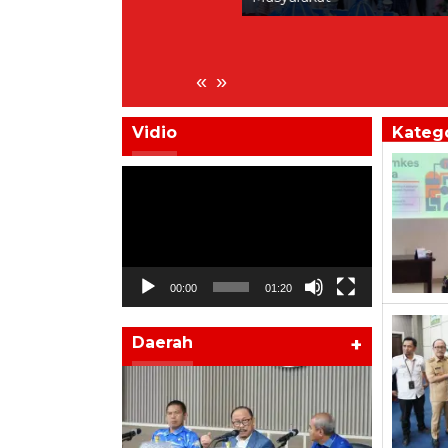
«
»
Vidio
Katego
Pemutar
Video
00:00
01:20
Daerah
+