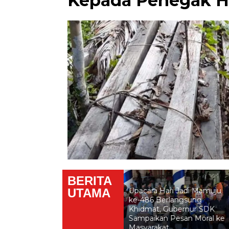
Kepada Penegak 
BERITA
UTAMA
Upacara Hari Jadi Mamuju
ke-486 Berlangsung
n
Green Editor Forum Soroti
Khidmat, Gubernur SDK
Minimnya Pemberitaan RUU
Sampaikan Pesan Moral ke
Masyarakat Adat
Masyarakat