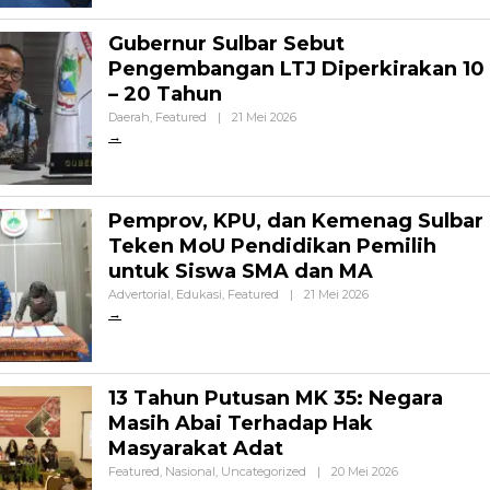
Gubernur Sulbar Sebut
Pengembangan LTJ Diperkirakan 10
– 20 Tahun
Oleh
Daerah
,
Featured
|
21 Mei 2026
Celebes
Pemprov, KPU, dan Kemenag Sulbar
Teken MoU Pendidikan Pemilih
untuk Siswa SMA dan MA
Oleh
Advertorial
,
Edukasi
,
Featured
|
21 Mei 2026
Celebes
13 Tahun Putusan MK 35: Negara
Masih Abai Terhadap Hak
Masyarakat Adat
Oleh
Featured
,
Nasional
,
Uncategorized
|
20 Mei 2026
Admin