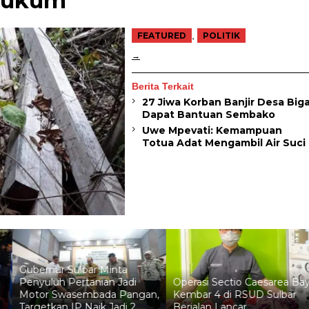
Hukum
,
FEATURED
POLITIK
Berita Terkait
27 Jiwa Korban Banjir Desa Big
Dapat Bantuan Sembako
Uwe Mpevati: Kemampuan
Totua Adat Mengambil Air Suci
Gubernur Sulbar Minta
Penyuluh Pertanian Jadi
Operasi Sectio Caesarea Bay
Motor Swasembada Pangan,
Kembar 4 di RSUD Sulbar
Targetkan IP Naik Jadi 2
Berjalan Lancar