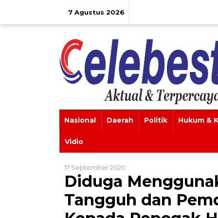
Lewati
ke
7 Agustus 2026
konten
Nasional
Daerah
Politik
Hukum & K
Vidio
17 September 2020
Diduga Menggunaka
Tangguh dan Pemd