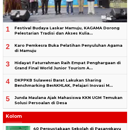
1
Festival Budaya Laskar Mamuju, KAGAMA Dorong
Pelestarian Tradisi dan Akses Kulia…
2
Karo Pemkesra Buka Pelatihan Penyuluhan Agama
di Mamuju
3
Hidayat Faturrahman Raih Empat Penghargaan di
Grand Final World Junior Tourism A…
4
DKPPKB Sulawesi Barat Lakukan Sharing
Benchmarking BerAKHLAK, Pelajari Inovasi M…
5
Junda Maulana Ajak Mahasiswa KKN UGM Temukan
Solusi Persoalan di Desa
Kolom
40 Perpustakaan Sekolah di Pasangkayu