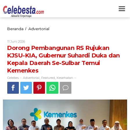
Lewati
ke
konten
Dorong
Beranda
Advertorial
/
Pembangunan
RS
Oleh
11 Juni 2026
Rujukan
Celebes
Dorong Pembangunan RS Rujukan
KJSU-
KJSU-KIA, Gubernur Suhardi Duka dan
KIA,
Gubernur
Kepala Daerah Se-Sulbar Temui
Suhardi
Kemenkes
Duka
dan
Celebes
Advertorial
Featured
Kesehatan
-
,
,
-
Kepala
Daerah
Se-
Sulbar
Temui
Kemenkes