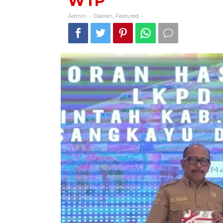
WTP
Admin
Daerah
Featured
-
,
-