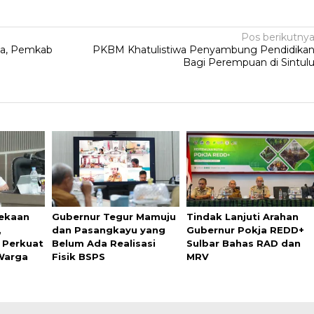
Pos berikutny
ia, Pemkab
PKBM Khatulistiwa Penyambung Pendidika
Bagi Perempuan di Sintul
ekaan
Gubernur Tegur Mamuju
Tindak Lanjuti Arahan
,
dan Pasangkayu yang
Gubernur Pokja REDD+
 Perkuat
Belum Ada Realisasi
Sulbar Bahas RAD dan
 Warga
Fisik BSPS
MRV