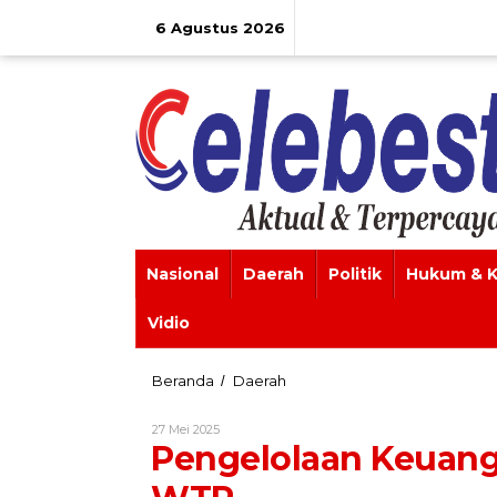
Lewati
ke
6 Agustus 2026
konten
Nasional
Daerah
Politik
Hukum & K
Vidio
Pengelolaan
Beranda
Daerah
/
Keuangan
Pemkab
Oleh
27 Mei 2025
Mamuju
Admin
Pengelolaan Keuan
Kembali
WTP