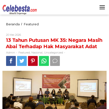
Lewati
ke
konten
13
Beranda
Featured
/
Tahun
Putusan
Oleh
20 Mei 2026
MK
Admin
13 Tahun Putusan MK 35: Negara Masih
35:
Abai Terhadap Hak Masyarakat Adat
Negara
Masih
Admin
Featured
Nasional
Uncategorized
-
,
,
-
Abai
Terhadap
Hak
Masyarakat
Adat