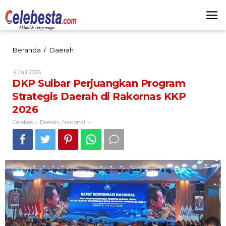
Lewati
ke
konten
DKP
Beranda
Daerah
/
Sulbar
Perjuangkan
Oleh
4 Juli 2026
Program
Celebes
DKP Sulbar Perjuangkan Program
Strategis
Strategis Daerah di Rakornas KKP
Daerah
di
2026
Rakornas
KKP
Celebes
Daerah
Nasional
-
,
-
2026