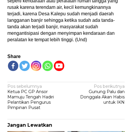
seperti kendaraan atau peralatan rumah tangga yang
rusak karena terendam air, kecil kemungkinannya
terjadi, karena Desa Kalepu sudah menjadi daerah
langganan banjir sehingga ketika sudah ada tanda-
tanda akan terjadi banjir, masyarakat sudah
mengantisipasi dengan menyimpan kendaraan dan
peralatan ke tempat lebih tinggi. (Und)
Share
Navigasi
Pos sebelumnya
Pos berikutnya
Ketua PC GP Ansor
Gunung Palu dan
pos
Mamuju Tengah Hadiri
Donggala Akan Habis
Pelantikan Pengurus
untuk IKN
Pimpinan Pusat
Jangan Lewatkan