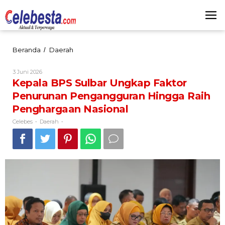
Lewati
ke
konten
Kepala
Beranda
Daerah
/
BPS
Sulbar
Oleh
3 Juni 2026
Ungkap
Celebes
Kepala BPS Sulbar Ungkap Faktor
Faktor
Penurunan Pengangguran Hingga Raih
Penurunan
Pengangguran
Penghargaan Nasional
Hingga
Raih
Celebes
Daerah
-
-
Penghargaan
Nasional