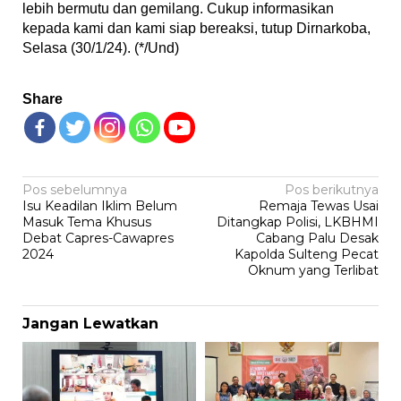
lebih bermutu dan gemilang. Cukup informasikan
kepada kami dan kami siap bereaksi, tutup Dirnarkoba,
Selasa (30/1/24). (*/Und)
Share
Navigasi
Pos sebelumnya
Pos berikutnya
Isu Keadilan Iklim Belum
Remaja Tewas Usai
pos
Masuk Tema Khusus
Ditangkap Polisi, LKBHMI
Debat Capres-Cawapres
Cabang Palu Desak
2024
Kapolda Sulteng Pecat
Oknum yang Terlibat
Jangan Lewatkan