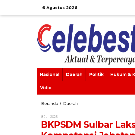
Lewati
ke
6 Agustus 2026
konten
Nasional
Daerah
Politik
Hukum & K
Vidio
BKPSDM
Beranda
Daerah
/
Sulbar
Laksanakan
Oleh
8 Juli 2026
Penilaian
Celebes
BKPSDM Sulbar Laks
Kompetensi
Jabatan