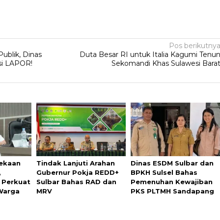
Pos berikutny
ublik, Dinas
Duta Besar RI untuk Italia Kagumi Tenu
asi LAPOR!
Sekomandi Khas Sulawesi Bara
ekaan
Tindak Lanjuti Arahan
Dinas ESDM Sulbar dan
,
Gubernur Pokja REDD+
BPKH Sulsel Bahas
 Perkuat
Sulbar Bahas RAD dan
Pemenuhan Kewajiban
 Warga
MRV
PKS PLTMH Sandapang