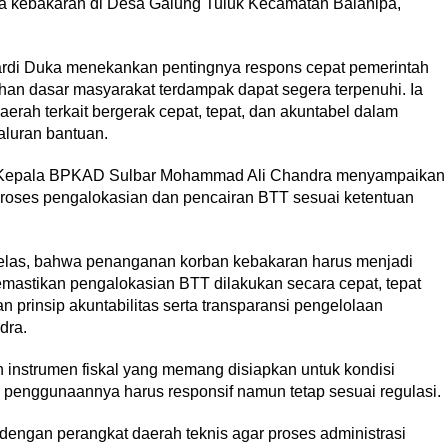
 kebakaran di Desa Galung Tuluk Kecamatan Balanipa,
rdi Duka menekankan pentingnya respons cepat pemerintah
an dasar masyarakat terdampak dapat segera terpenuhi. Ia
erah terkait bergerak cepat, tepat, dan akuntabel dalam
aluran bantuan.
t, Kepala BPKAD Sulbar Mohammad Ali Chandra menyampaikan
roses pengalokasian dan pencairan BTT sesuai ketentuan
jelas, bahwa penanganan korban kebakaran harus menjadi
mastikan pengalokasian BTT dilakukan secara cepat, tepat
 prinsip akuntabilitas serta transparansi pengelolaan
dra.
nstrumen fiskal yang memang disiapkan untuk kondisi
a penggunaannya harus responsif namun tetap sesuai regulasi.
 dengan perangkat daerah teknis agar proses administrasi