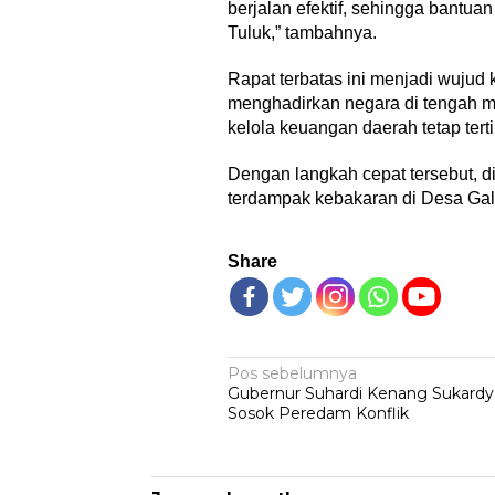
berjalan efektif, sehingga bantu
Tuluk,” tambahnya.
Rapat terbatas ini menjadi wujud
menghadirkan negara di tengah m
kelola keuangan daerah tetap tert
Dengan langkah cepat tersebut, d
terdampak kebakaran di Desa Galu
Share
Navigasi
Pos sebelumnya
Gubernur Suhardi Kenang Sukardy
pos
Sosok Peredam Konflik