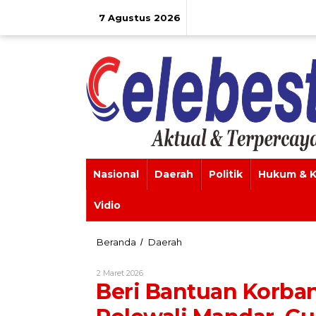
Lewati
ke
7 Agustus 2026
konten
Nasional
Daerah
Politik
Hukum & K
Vidio
Beri
Beranda
Daerah
/
Bantuan
Korban
Oleh
2 Maret 2026
Kebakaran
Celebes
Beri Bantuan Korba
Galung
Tuluk