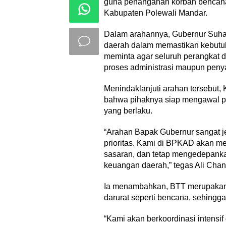
guna penanganan korban bencana
Kabupaten Polewali Mandar.
Dalam arahannya, Gubernur Suha
daerah dalam memastikan kebutuh
meminta agar seluruh perangkat da
proses administrasi maupun peny
Menindaklanjuti arahan tersebu
bahwa pihaknya siap mengawal p
yang berlaku.
“Arahan Bapak Gubernur sangat 
prioritas. Kami di BPKAD akan me
sasaran, dan tetap mengedepankan
keuangan daerah,” tegas Ali Chan
Ia menambahkan, BTT merupakan i
darurat seperti bencana, sehingg
“Kami akan berkoordinasi intensif