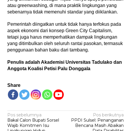
atau greenwashing, di mana praktik lingkungan yang
sebenarnya tidak memenuhi standar yang diiklankan.
Pemerintah diingatkan untuk tidak hanya terfokus pada
aspek ekonomi dari konsep Green City Capitalism,
tetapi juga harus memperhatikan dampak lingkungan
yang ditimbulkan oleh seluruh rantai pasokan, termasuk
penggunaan bahan baku dari tambang.
Penulis adalah Akademisi Universitas Tadulako dan
Anggota Koalisi Petisi Palu Donggala
Share
Navigasi
Pos sebelumnya
Pos berikutnya
Bakal Calon Bupati Sorsel
PPDI Sulsel: Penanganan
pos
Wajib Komitmen Isu
Bencana Masih Abaikan
Lingkungan Hidup
Data Disabilitas