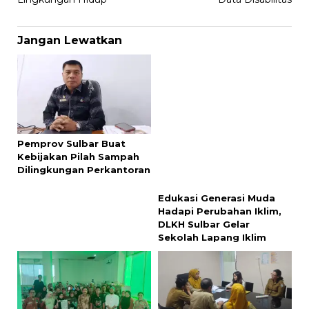
Jangan Lewatkan
Pemprov Sulbar Buat
Edukasi Generasi Muda
Kebijakan Pilah Sampah
Hadapi Perubahan Iklim,
Dilingkungan Perkantoran
DLKH Sulbar Gelar
Sekolah Lapang Iklim
40 Perpustakaan Sekolah
UPTD Labkesmas Sulbar
di Pasangkayu Didata
Perkuat Sinergi